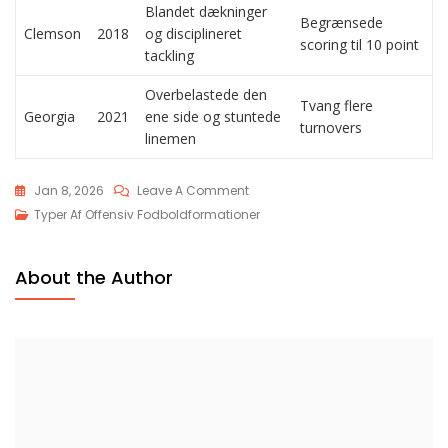
Blandet dækninger
Begrænsede
Clemson
2018
og disciplineret
scoring til 10 point
tackling
Overbelastede den
Tvang flere
Georgia
2021
ene side og stuntede
turnovers
linemen
On
Jan 8, 2026
Leave A Comment
Spread
Typer Af Offensiv Fodboldformationer
Option:
Quarterback
About the Author
Løb,
Read
Options,
Defensive
Udfordringer