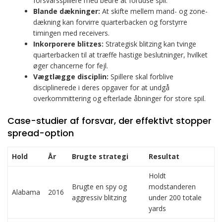
forsvarsspillere med bedre at forudse spil.
Blande dækninger:
At skifte mellem mand- og zone-
dækning kan forvirre quarterbacken og forstyrre
timingen med receivers.
Inkorporere blitzes:
Strategisk blitzing kan tvinge
quarterbacken til at træffe hastige beslutninger, hvilket
øger chancerne for fejl.
Vægtlægge disciplin:
Spillere skal forblive
disciplinerede i deres opgaver for at undgå
overkommittering og efterlade åbninger for store spil.
Case-studier af forsvar, der effektivt stopper
spread-option
Hold
År
Brugte strategi
Resultat
Holdt
Brugte en spy og
modstanderen
Alabama
2016
aggressiv blitzing
under 200 totale
yards