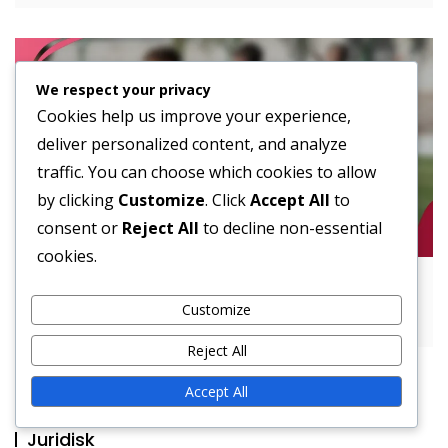
We respect your privacy
Cookies help us improve your experience,
deliver personalized content, and analyze
traffic. You can choose which cookies to allow
by clicking
Customize
. Click
Accept All
to
consent or
Reject All
to decline non-essential
cookies.
T-Formation: Historisk Betydning,
Customize
Løbefokus, Spillerroller
Reject All
Accept All
Juridisk