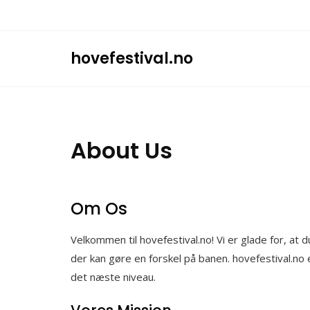
Skip
to
content
hovefestival.no
About Us
Om Os
Velkommen til hovefestival.no! Vi er glade for, at
der kan gøre en forskel på banen. hovefestival.no ek
det næste niveau.