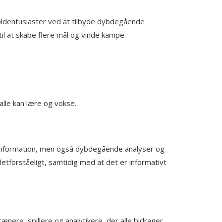
boldentusiaster ved at tilbyde dybdegående
til at skabe flere mål og vinde kampe.
alle kan lære og vokse.
de information, men også dybdegående analyser og
letforståeligt, samtidig med at det er informativt
ænere, spillere og analytikere, der alle bidrager