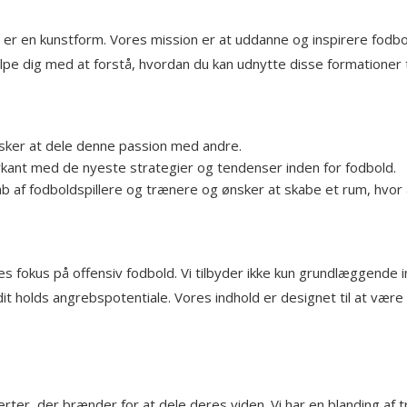
det er en kunstform. Vores mission er at uddanne og inspirere fod
ælpe dig med at forstå, hvordan du kan udnytte disse formationer 
ønsker at dele denne passion med andre.
orkant med de nyeste strategier og tendenser inden for fodbold.
b af fodboldspillere og trænere og ønsker at skabe et rum, hvor 
vores fokus på offensiv fodbold. Vi tilbyder ikke kun grundlæggen
it holds angrebspotentiale. Vores indhold er designet til at være 
er, der brænder for at dele deres viden. Vi har en blanding af tr