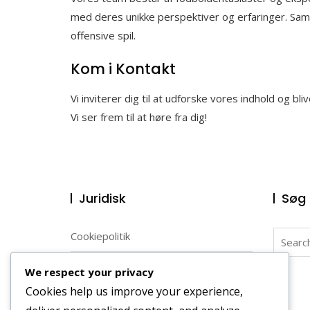
med deres unikke perspektiver og erfaringer. Samm
offensive spil.
Kom i Kontakt
Vi inviterer dig til at udforske vores indhold og b
Vi ser frem til at høre fra dig!
Juridisk
Søg
Search
Cookiepolitik
for:
Tag kontakt
We respect your privacy
Cookies help us improve your experience,
Dit privatliv